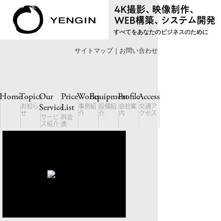
すべてをあなたのビジネスのために
サイトマップ
｜
お問い合わせ
Home
Topics
Our
Price
Works
Equipment
Profile
Access
Service
List
お知ら
事例紹
設備紹
会社案
交通ア
せ
介
介
内
クセス
サービ
料金
ス紹介
表